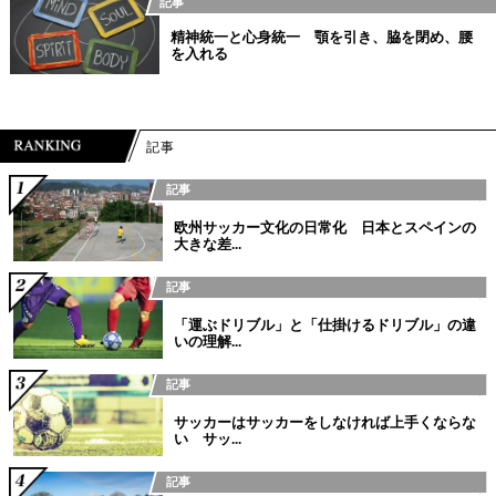
記事
精神統一と心身統一 顎を引き、脇を閉め、腰
を入れる
記事
記事
欧州サッカー文化の日常化 日本とスペインの
大きな差...
記事
「運ぶドリブル」と「仕掛けるドリブル」の違
いの理解...
記事
サッカーはサッカーをしなければ上手くならな
い サッ...
記事