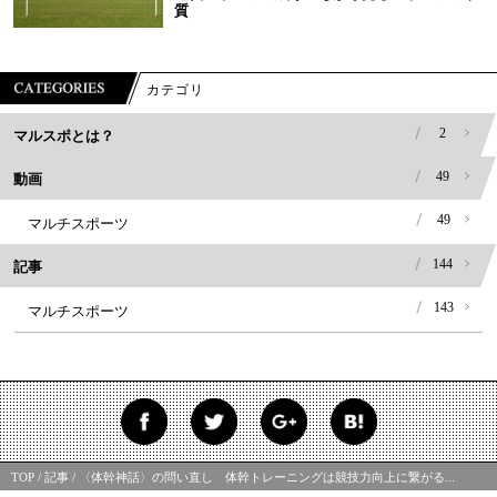
質
カテゴリ
2
マルスポとは？
49
動画
49
マルチスポーツ
144
記事
143
マルチスポーツ
TOP
記事
〈体幹神話〉の問い直し 体幹トレーニングは競技力向上に繋がる...