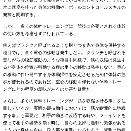
常に速度を伴った身体の移動や、ボールコントロールスキルの
発揮と同期する。
しかし、多くの体幹トレーニングは、競技に必要とされる体幹
の使い方を考慮せずに行われている。
例えばプランクと呼ばれるような肘とつま先で身体を保持する
種目では、全く重心の移動は発生しない。クランチと呼ばれる
昔ながらの腹筋運動のような種目も同様で、筋の収縮は発生す
るが身体の位置が移動する程の重心の移動は発生しない。重心
の移動に伴い発生する身体動揺性を安定させるために体幹の筋
群が使われるのであれば、重心の移動を伴わない体幹トレーニ
ングにどの程度の意味があるのか甚だ疑問だ。
さらに、多くの体幹トレーニングが「筋を収縮させる事」を注
目しているが、実際の競技動作においては「筋が瞬間的に弛緩
する事」も重要だ。相手の動きに反応する時や、フェイントを
使って相手の姿勢を崩す時に、自らの腹部に過剰な緊張がある
ようでは身体を自由に扱う事が困難になるだろう。緊張と弛緩