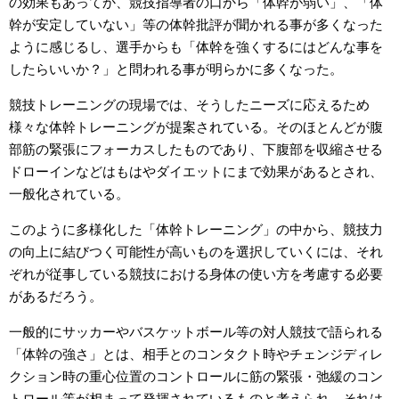
の効果もあってか、競技指導者の口から「体幹が弱い」、「体
幹が安定していない」等の体幹批評が聞かれる事が多くなった
ように感じるし、選手からも「体幹を強くするにはどんな事を
したらいいか？」と問われる事が明らかに多くなった。
競技トレーニングの現場では、そうしたニーズに応えるため
様々な体幹トレーニングが提案されている。そのほとんどが腹
部筋の緊張にフォーカスしたものであり、下腹部を収縮させる
ドローインなどはもはやダイエットにまで効果があるとされ、
一般化されている。
このように多様化した「体幹トレーニング」の中から、競技力
の向上に結びつく可能性が高いものを選択していくには、それ
ぞれが従事している競技における身体の使い方を考慮する必要
があるだろう。
一般的にサッカーやバスケットボール等の対人競技で語られる
「体幹の強さ」とは、相手とのコンタクト時やチェンジディレ
クション時の重心位置のコントロールに筋の緊張・弛緩のコン
トロール等が相まって発揮されているものと考えられ、それは