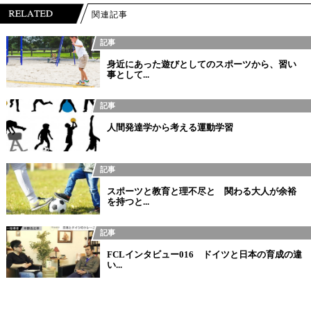
関連記事
記事
身近にあった遊びとしてのスポーツから、習い
事として...
記事
人間発達学から考える運動学習
記事
スポーツと教育と理不尽と 関わる大人が余裕
を持つと...
記事
FCLインタビュー016 ドイツと日本の育成の違
い...