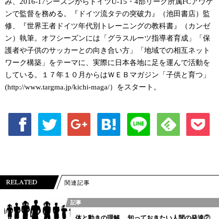
み、2016-17シーズンからドイツU-15・4部リーグ所属FCアウゲ
ンで監督を務める。『ドイツ流タテの突破力』（池田書店）監
修、『世界王者ドイツ年代別トレーニングの教科書』（カンゼ
ン）執筆。オフシーズンには「グラスルーツ指導者育成」「保
護者や子供のサッカーとの向き合い方」「地域での相互ネット
ワーク構築」をテーマに、実際に日本各地に足を運んで活動を
している。１７年１０月からはＷＥＢマガジン「子供と育つ」
(http://www.targma.jp/kichi-maga/）をスタート。
関連記事
記事
体と動きの理解 知っておきたい人間の発達②