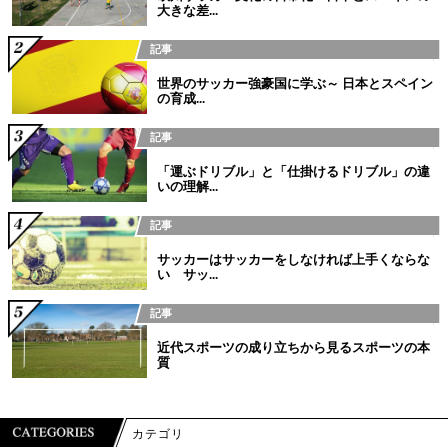
大きな差...
記事
世界のサッカー強豪国に学ぶ～ 日本とスペイン
の育成...
記事
「運ぶドリブル」と「仕掛けるドリブル」の違
いの理解...
記事
サッカーはサッカーをしなければ上手くならな
い サッ...
記事
近代スポーツの成り立ちから見るスポーツの本
質
カテゴリ