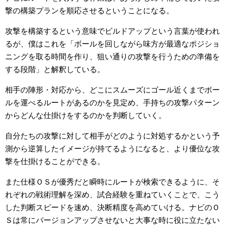
撃の構築プランを順応させるということになる。
攻撃を構築するという意味でビルドアップという言葉が使われ
るが、僕はこれを「ボールを回しながら味方が最適なポジショ
ニングを取る時間を作り、狙い通りの攻撃を行うための準備を
する段階」と解釈している。
相手の陣形・対応から、どこにスムーズにゴール近くまでボー
ルを運べるルートがあるのかを見定め、手持ちの攻撃パターン
からどんな仕掛けをするのかを判断していく。
自分たちの攻撃に対して相手がどのように対処するかという予
測から逆算したイメージが持てるようになると、より優位な攻
撃を仕掛けることができる。
また仕様ＯＳが優秀だと瞬時にルートが検索できるように、そ
れぞれの戦術理解を深め、試合経験を重ねていくことで、こう
した判断スピードを速め、決断精度を高めていける。ナビのＯ
Ｓは常にバージョンアップさせないと大事な時に役に立たない