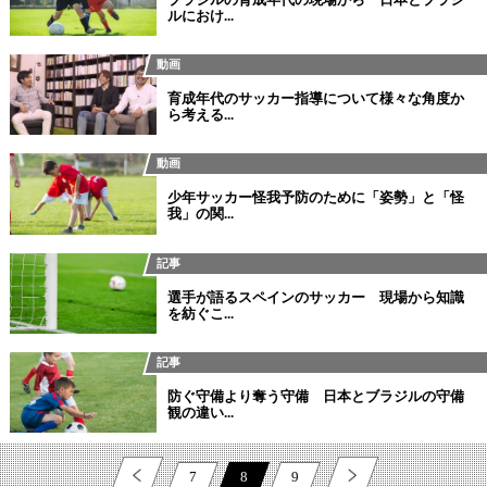
ルにおけ...
動画
育成年代のサッカー指導について様々な角度か
ら考える...
動画
少年サッカー怪我予防のために「姿勢」と「怪
我」の関...
記事
選手が語るスペインのサッカー 現場から知識
を紡ぐこ...
記事
防ぐ守備より奪う守備 日本とブラジルの守備
観の違い...
7
8
9