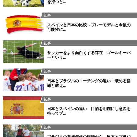
を持つと...
記事
スペインと日本の比較～プレーモデルと今後の
可能性に...
記事
サッカーをより面白くする存在 ゴールキーパ
ーという...
記事
日本とブラジルのコーチングの違い 褒める指
導と教え...
記事
日本とスペインの違い 目的を明確にし意図を
持ってプ...
記事
ブラジルの育成年代の現場から 日本とブラジ